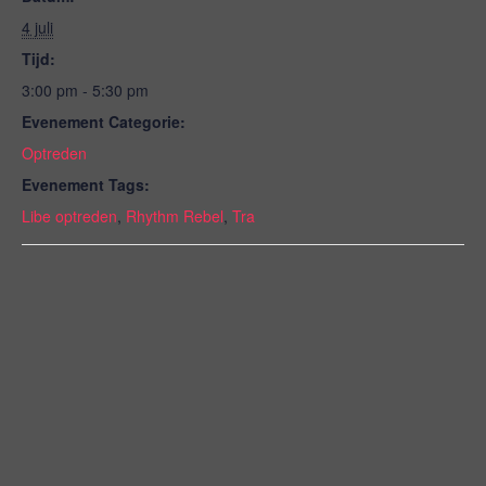
4 juli
Tijd:
3:00 pm - 5:30 pm
Evenement Categorie:
Optreden
Evenement Tags:
Libe optreden
,
Rhythm Rebel
,
Tra