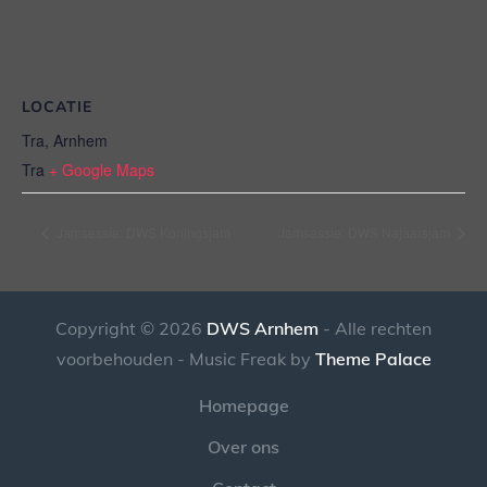
LOCATIE
Tra, Arnhem
Tra
+ Google Maps
Jamsessie: DWS Koningsjam
Jamsessie: DWS Najaarsjam
Copyright © 2026
DWS Arnhem
- Alle rechten
voorbehouden - Music Freak by
Theme Palace
Homepage
Over ons