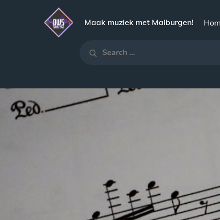
Skip
to
Maak muziek met Malburgen!
Hom
content
Search
Search
for: