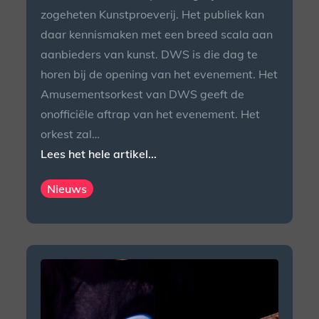
zogeheten Kunstproeverij. Het publiek kan
daar kennismaken met een breed scala aan
aanbieders van kunst. DWS is die dag te
horen bij de opening van het evenement. Het
Amusementsorkest van DWS geeft de
onofficiële aftrap van het evenement. Het
orkest zal…
Lees het hele artikel...
Nieuws