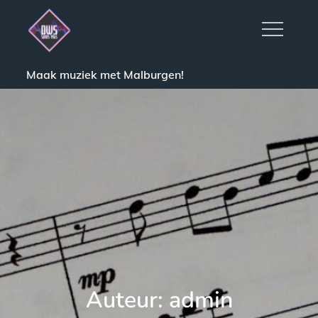
Skip
to
content
Maak muziek met Malburgen!
Auteur:
admin