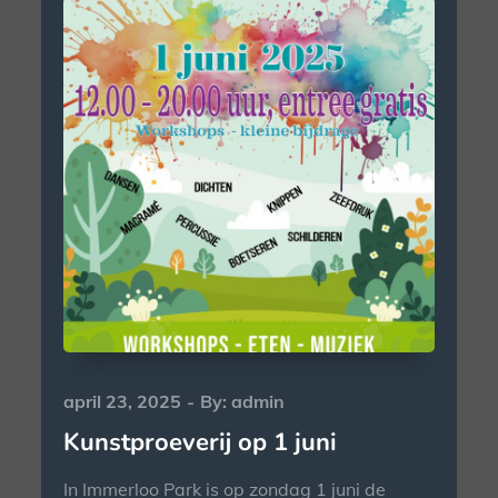
Posted
april 23, 2025
By:
admin
on
Kunstproeverij op 1 juni
In Immerloo Park is op zondag 1 juni de