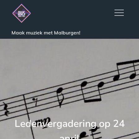
Skip
to
content
Maak muziek met Malburgen!
Ledenvergadering op 24
april