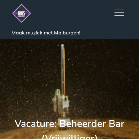
Skip
to
content
Maak muziek met Malburgen!
Vacature: Beheerder Bar
(Vrijwilliger)