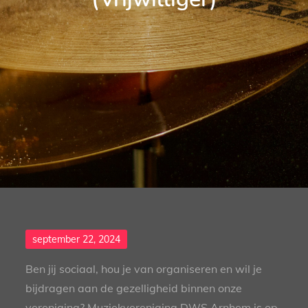
Posted
september 22, 2024
on
Ben jij sociaal, hou je van organiseren en wil je
bijdragen aan de gezelligheid binnen onze
vereniging? Muziekvereniging DWS Arnhem is op