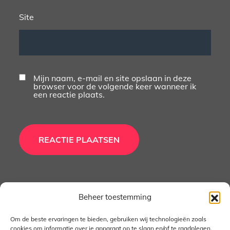
Site
Mijn naam, e-mail en site opslaan in deze
browser voor de volgende keer wanneer ik
een reactie plaats.
Beheer toestemming
Copyright © 2026
DWS Arnhem
- Alle rechten
voorbehouden - Music Freak by
Theme Palace
Om de beste ervaringen te bieden, gebruiken wij technologieën zoals
cookies om informatie over je apparaat op te slaan en/of te raadplegen.