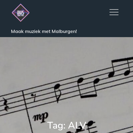
Skip
to
content
Maak muziek met Malburgen!
Tag:
ALV