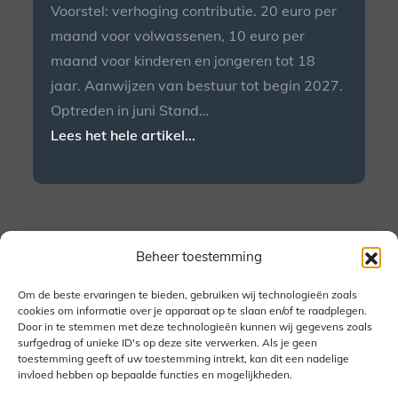
Voorstel: verhoging contributie. 20 euro per
maand voor volwassenen, 10 euro per
maand voor kinderen en jongeren tot 18
jaar. Aanwijzen van bestuur tot begin 2027.
Optreden in juni Stand…
Lees het hele artikel...
Beheer toestemming
Copyright © 2026
DWS Arnhem
- Alle rechten
voorbehouden - Music Freak by
Theme Palace
Om de beste ervaringen te bieden, gebruiken wij technologieën zoals
cookies om informatie over je apparaat op te slaan en/of te raadplegen.
Door in te stemmen met deze technologieën kunnen wij gegevens zoals
Homepage
surfgedrag of unieke ID's op deze site verwerken. Als je geen
toestemming geeft of uw toestemming intrekt, kan dit een nadelige
Over ons
invloed hebben op bepaalde functies en mogelijkheden.