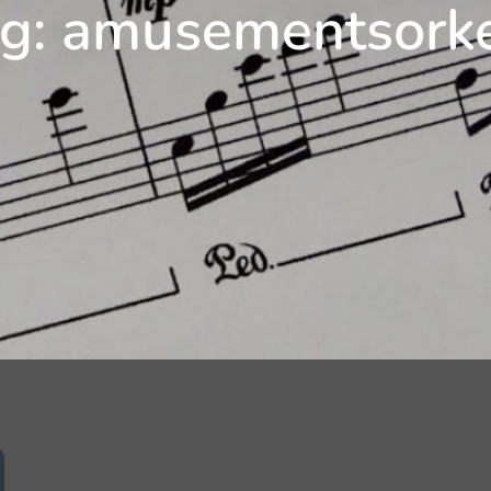
g:
amusementsork