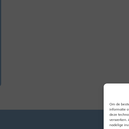
Om de beste
informatie o
deze techno
verwerken. 
nadelige in