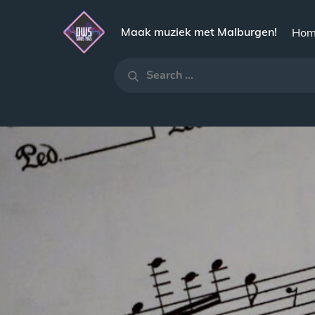
Skip
to
Maak muziek met Malburgen!
Hom
content
Search
Search
for: