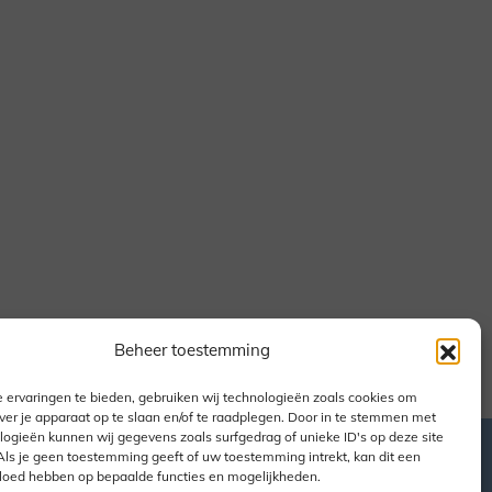
Beheer toestemming
 ervaringen te bieden, gebruiken wij technologieën zoals cookies om
ver je apparaat op te slaan en/of te raadplegen. Door in te stemmen met
logieën kunnen wij gegevens zoals surfgedrag of unieke ID's op deze site
Als je geen toestemming geeft of uw toestemming intrekt, kan dit een
vloed hebben op bepaalde functies en mogelijkheden.