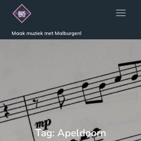
Skip
to
content
Maak muziek met Malburgen!
Tag:
Apeldoorn