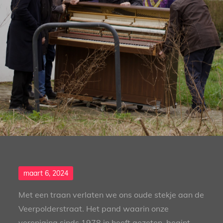
Posted
maart 6, 2024
on
Met een traan verlaten we ons oude stekje aan de
Veerpolderstraat. Het pand waarin onze
vereniging sinds 1978 in heeft gezeten, begint