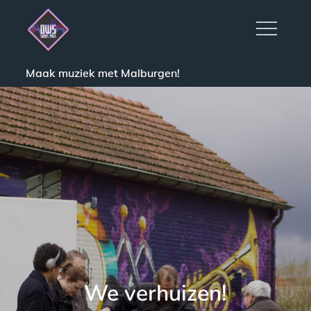
Skip
to
content
Maak muziek met Malburgen!
We verhuizen!