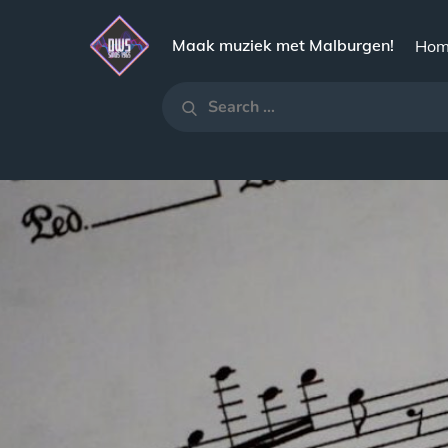
Skip
to
Maak muziek met Malburgen!
Hom
content
Search
Search
for: