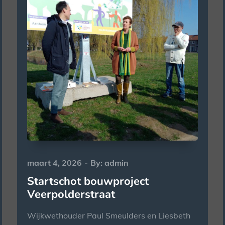
Posted
maart 4, 2026
By:
admin
on
Startschot bouwproject
Veerpolderstraat
Wijkwethouder Paul Smeulders en Liesbeth