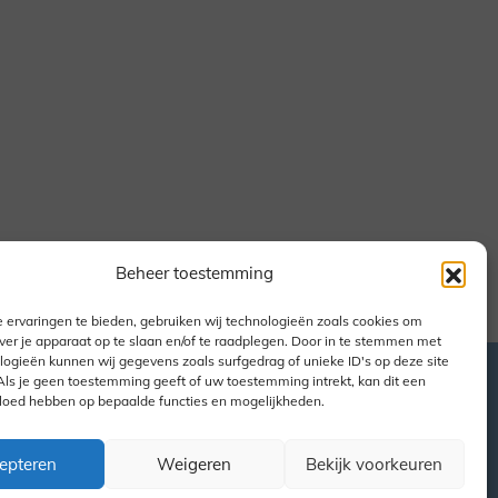
Beheer toestemming
 ervaringen te bieden, gebruiken wij technologieën zoals cookies om
ver je apparaat op te slaan en/of te raadplegen. Door in te stemmen met
logieën kunnen wij gegevens zoals surfgedrag of unieke ID's op deze site
Als je geen toestemming geeft of uw toestemming intrekt, kan dit een
vloed hebben op bepaalde functies en mogelijkheden.
Evenementen
Nieuws
Nieuws
epteren
Weigeren
Bekijk voorkeuren