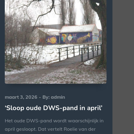
Posted
maart 3, 2026
By:
admin
on
‘Sloop oude DWS-pand in april’
Het oude DWS-pand wordt waarschijnlijk in
april gesloopt. Dat vertelt Roelie van der