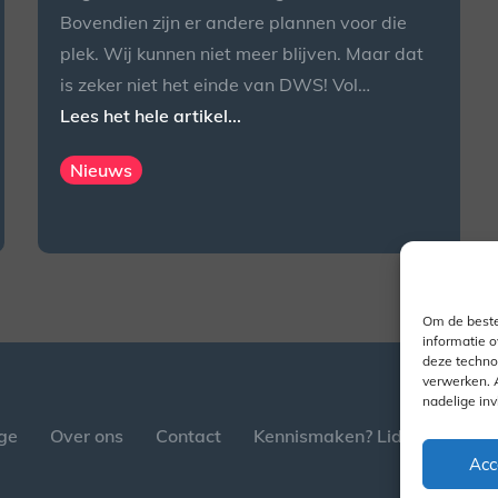
Bovendien zijn er andere plannen voor die
plek. Wij kunnen niet meer blijven. Maar dat
is zeker niet het einde van DWS! Vol…
Lees het hele artikel...
Nieuws
Om de beste
informatie o
deze techno
verwerken. 
nadelige in
ge
Over ons
Contact
Kennismaken? Lid worden?
Acc