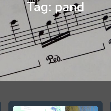
Tag:
pand